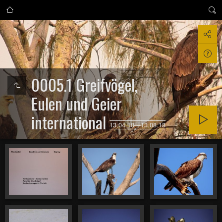
0005.1 Greifvögel,
Eulen und Geier
international
13.04.10—13.08.18