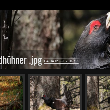
dhühner .jpg
04.04.09—07.06.25