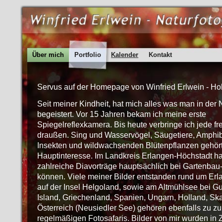
Über mich
Portfolio
Kalender
Kontakt
Servus auf der Homepage von Winfried Erlwein - Ho
Seit meiner Kindheit, hat mich alles was man in der
begeistert. Vor 15 Jahren bekam ich meine erste
Spiegelreflexkamera. Bis heute verbringe ich jede fr
draußen. Sing und Wasservögel, Säugetiere, Amphibi
Insekten und wildwachsenden Blütenpflanzen gehör
Hauptinteresse. Im Landkreis Erlangen-Höchstadt h
zahlreiche Diavorträge hauptsächlich bei Gartenbau
können. Viele meiner Bilder entstanden rund um Erl
auf der Insel Helgoland, sowie am Altmühlsee bei 
Island, Griechenland, Spanien, Ungarn, Holland, Sk
Österreich (Neusiedler See) gehören ebenfalls zu z
regelmäßigen Fotosafaris. Bilder von mir wurden in Ze