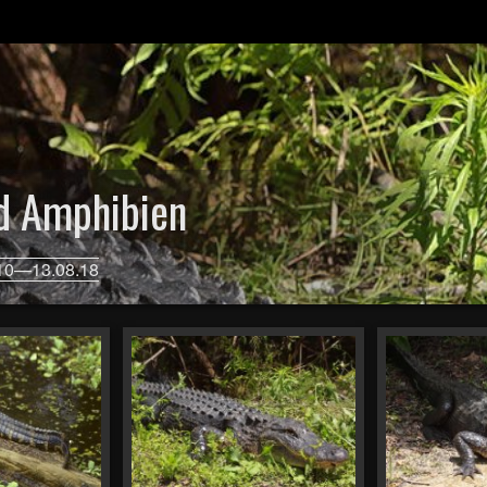
nd Amphibien
.10—13.08.18