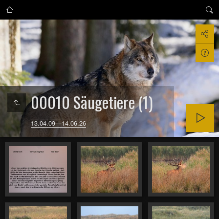
00010 Säugetiere (1)
13.04.09—14.06.26