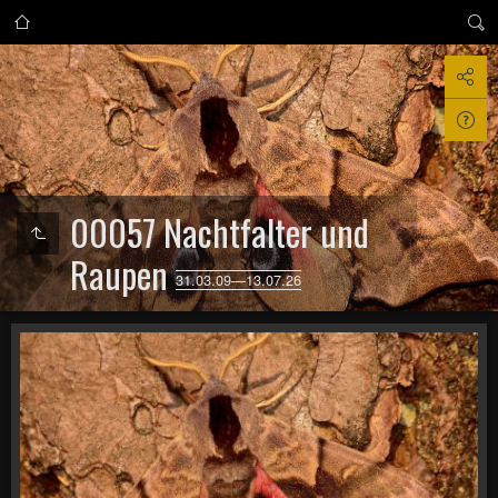
00057 Nachtfalter und
Raupen
31.03.09—13.07.26